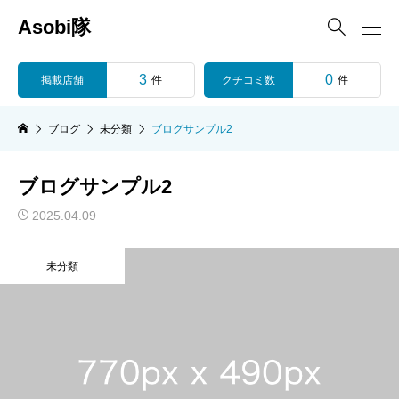
Asobi隊

3
0
掲載店舗
クチコミ数
件
件
ブログ
未分類
ブログサンプル2
ブログサンプル2
2025.04.09
未分類