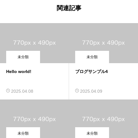
関連記事
未分類
未分類
Hello world!
ブログサンプル4
2025.04.08
2025.04.09
未分類
未分類