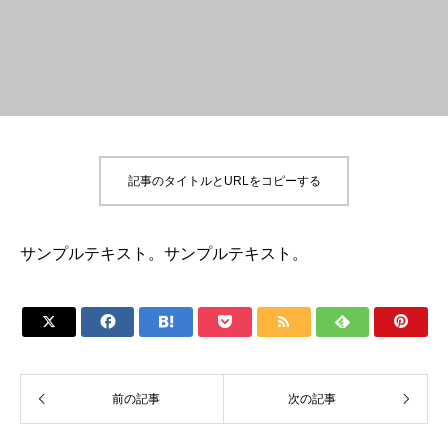
記事のタイトルとURLをコピーする
サンプルテキスト。サンプルテキスト。







前の記事
次の記事