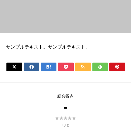
サンプルテキスト。サンプルテキスト。







総合得点
-





0
