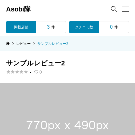
Asobi隊

3
0
掲載店舗
クチコミ数
件
件
レビュー
サンプルレビュー2
サンプルレビュー2





-
0
