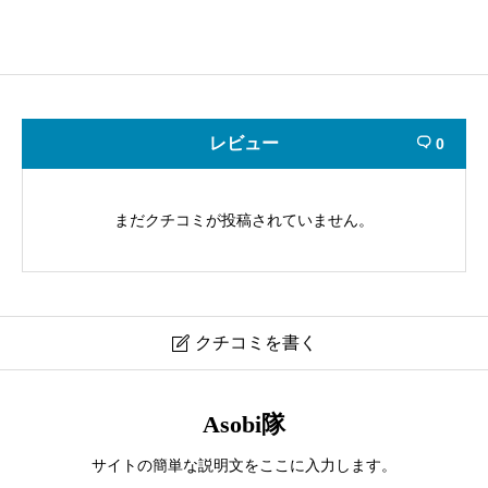
レビュー
0

まだクチコミが投稿されていません。
クチコミを書く

サンプルレビュー2
Asobi隊
サイトの簡単な説明文をここに入力します。
ニックネーム
必須